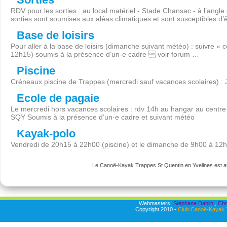
RDV pour les sorties : au local matériel - Stade Chansac - à l’angl
sorties sont soumises aux aléas climatiques et sont susceptibles d’
Base de loisirs
Pour aller à la base de loisirs (dimanche suivant météo) : suivre « 
12h15) soumis à la présence d’un-e cadre  voir forum …
Piscine
Créneaux piscine de Trappes (mercredi sauf vacances scolaires) :
Ecole de pagaie
Le mercredi hors vacances scolaires : rdv 14h au hangar au centre 
SQY Soumis à la présence d’un·e cadre et suivant météo
Kayak-polo
Vendredi de 20h15 à 22h00 (piscine) et le dimanche de 9h00 à 12
Le Canoë-Kayak Trappes St Quentin en Yvelines est aff
Webmasters:
Stéphane Dablin
,
Chr
Copyright 2010 -
Club Canoë-Kayak T