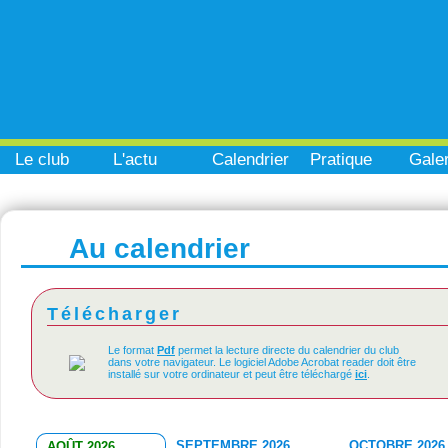
Le club
L'actu
Calendrier
Pratique
Galer
Au calendrier
Télécharger
Le format
Pdf
permet la lecture directe du calendrier du club
dans votre navigateur. Le logiciel Adobe Acrobat reader doit être
installé sur votre ordinateur et peut être téléchargé
ici
.
SEPTEMBRE 2026
OCTOBRE 2026
AOÛT 2026