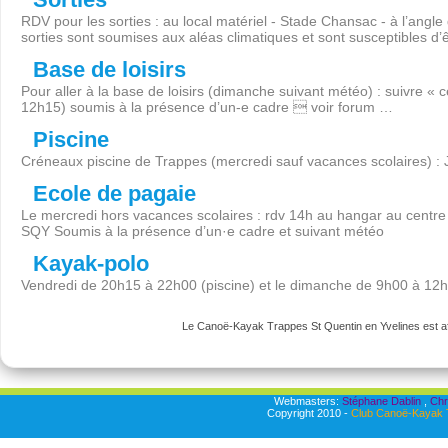
RDV pour les sorties : au local matériel - Stade Chansac - à l’angl
sorties sont soumises aux aléas climatiques et sont susceptibles d’
Base de loisirs
Pour aller à la base de loisirs (dimanche suivant météo) : suivre « 
12h15) soumis à la présence d’un-e cadre  voir forum …
Piscine
Créneaux piscine de Trappes (mercredi sauf vacances scolaires) :
Ecole de pagaie
Le mercredi hors vacances scolaires : rdv 14h au hangar au centre 
SQY Soumis à la présence d’un·e cadre et suivant météo
Kayak-polo
Vendredi de 20h15 à 22h00 (piscine) et le dimanche de 9h00 à 12
Le Canoë-Kayak Trappes St Quentin en Yvelines est aff
Webmasters:
Stéphane Dablin
,
Chr
Copyright 2010 -
Club Canoë-Kayak T