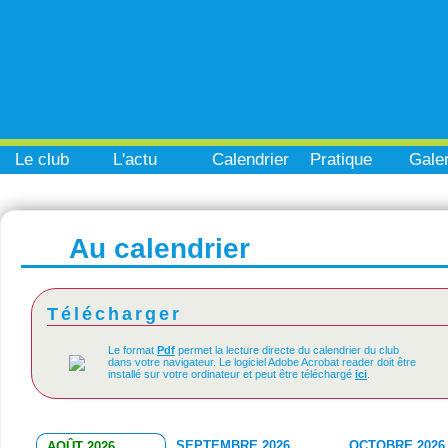
Le club
L'actu
Calendrier
Pratique
Galer
Au calendrier
Télécharger
Le format
Pdf
permet la lecture directe du calendrier du club
dans votre navigateur. Le logiciel Adobe Acrobat reader doit être
installé sur votre ordinateur et peut être téléchargé
ici
.
SEPTEMBRE 2026
OCTOBRE 2026
AOÛT 2026