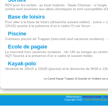
RDV pour les sorties : au local matériel - Stade Chansac - à l’angl
sorties sont soumises aux aléas climatiques et sont susceptibles d’
Base de loisirs
Pour aller à la base de loisirs (dimanche suivant météo) : suivre « 
12h15) soumis à la présence d’un-e cadre  voir forum …
Piscine
Créneaux piscine de Trappes (mercredi sauf vacances scolaires) :
Ecole de pagaie
Le mercredi hors vacances scolaires : rdv 14h au hangar au centre 
SQY Soumis à la présence d’un·e cadre et suivant météo
Kayak-polo
Vendredi de 20h15 à 22h00 (piscine) et le dimanche de 9h00 à 12
Le Canoë-Kayak Trappes St Quentin en Yvelines est aff
Webmasters:
Stéphane Dablin
,
Chr
Copyright 2010 -
Club Canoë-Kayak T