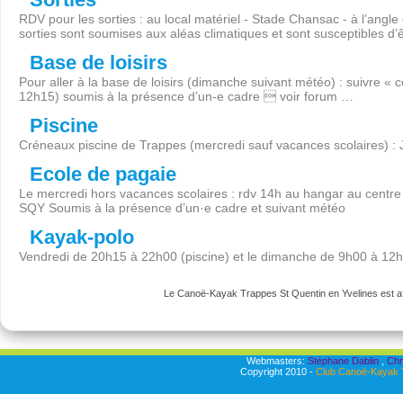
RDV pour les sorties : au local matériel - Stade Chansac - à l’angl
sorties sont soumises aux aléas climatiques et sont susceptibles d’
Base de loisirs
Pour aller à la base de loisirs (dimanche suivant météo) : suivre « 
12h15) soumis à la présence d’un-e cadre  voir forum …
Piscine
Créneaux piscine de Trappes (mercredi sauf vacances scolaires) :
Ecole de pagaie
Le mercredi hors vacances scolaires : rdv 14h au hangar au centre 
SQY Soumis à la présence d’un·e cadre et suivant météo
Kayak-polo
Vendredi de 20h15 à 22h00 (piscine) et le dimanche de 9h00 à 12
Le Canoë-Kayak Trappes St Quentin en Yvelines est aff
Webmasters:
Stéphane Dablin
,
Chr
Copyright 2010 -
Club Canoë-Kayak T