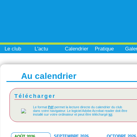
Le club
L'actu
Calendrier
Pratique
Galer
Au calendrier
Télécharger
Le format
Pdf
permet la lecture directe du calendrier du club
dans votre navigateur. Le logiciel Adobe Acrobat reader doit être
installé sur votre ordinateur et peut être téléchargé
ici
.
SEPTEMBRE 2026
OCTOBRE 2026
AOÛT 2026