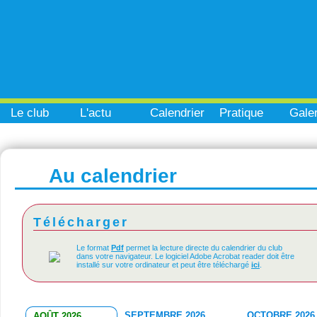
Le club
L'actu
Calendrier
Pratique
Galer
Au calendrier
Télécharger
Le format
Pdf
permet la lecture directe du calendrier du club
dans votre navigateur. Le logiciel Adobe Acrobat reader doit être
installé sur votre ordinateur et peut être téléchargé
ici
.
SEPTEMBRE 2026
OCTOBRE 2026
AOÛT 2026