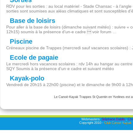
RDV pour les sorties : au local matériel - Stade Chansac - à l’angl
sorties sont soumises aux aléas climatiques et sont susceptibles d’
Base de loisirs
Pour aller à la base de loisirs (dimanche suivant météo) : suivre « 
12h15) soumis à la présence d’un-e cadre  voir forum …
Piscine
Créneaux piscine de Trappes (mercredi sauf vacances scolaires) :
Ecole de pagaie
Le mercredi hors vacances scolaires : rdv 14h au hangar au centre 
SQY Soumis à la présence d’un·e cadre et suivant météo
Kayak-polo
Vendredi de 20h15 à 22h00 (piscine) et le dimanche de 9h00 à 12
Le Canoë-Kayak Trappes St Quentin en Yvelines est aff
Webmasters:
Stéphane Dablin
,
Chr
Copyright 2010 -
Club Canoë-Kayak T