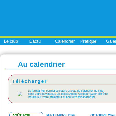
Le club
L'actu
Calendrier
Pratique
Galer
Au calendrier
Télécharger
Le format
Pdf
permet la lecture directe du calendrier du club
dans votre navigateur. Le logiciel Adobe Acrobat reader doit être
installé sur votre ordinateur et peut être téléchargé
ici
.
SEPTEMBRE 2026
OCTOBRE 2026
AOÛT 2026