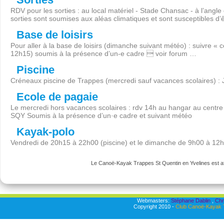
RDV pour les sorties : au local matériel - Stade Chansac - à l’angl
sorties sont soumises aux aléas climatiques et sont susceptibles d’
Base de loisirs
Pour aller à la base de loisirs (dimanche suivant météo) : suivre « 
12h15) soumis à la présence d’un-e cadre  voir forum …
Piscine
Créneaux piscine de Trappes (mercredi sauf vacances scolaires) :
Ecole de pagaie
Le mercredi hors vacances scolaires : rdv 14h au hangar au centre 
SQY Soumis à la présence d’un·e cadre et suivant météo
Kayak-polo
Vendredi de 20h15 à 22h00 (piscine) et le dimanche de 9h00 à 12
Le Canoë-Kayak Trappes St Quentin en Yvelines est aff
Webmasters:
Stéphane Dablin
,
Chr
Copyright 2010 -
Club Canoë-Kayak T