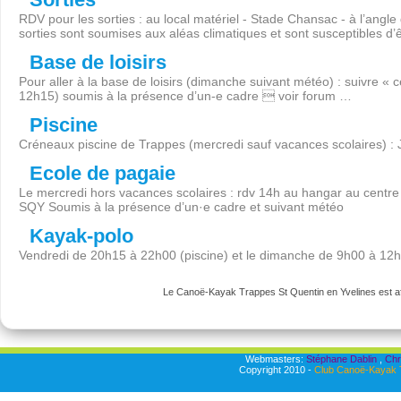
RDV pour les sorties : au local matériel - Stade Chansac - à l’angl
sorties sont soumises aux aléas climatiques et sont susceptibles d’
Base de loisirs
Pour aller à la base de loisirs (dimanche suivant météo) : suivre « 
12h15) soumis à la présence d’un-e cadre  voir forum …
Piscine
Créneaux piscine de Trappes (mercredi sauf vacances scolaires) :
Ecole de pagaie
Le mercredi hors vacances scolaires : rdv 14h au hangar au centre 
SQY Soumis à la présence d’un·e cadre et suivant météo
Kayak-polo
Vendredi de 20h15 à 22h00 (piscine) et le dimanche de 9h00 à 12
Le Canoë-Kayak Trappes St Quentin en Yvelines est aff
Webmasters:
Stéphane Dablin
,
Chr
Copyright 2010 -
Club Canoë-Kayak T