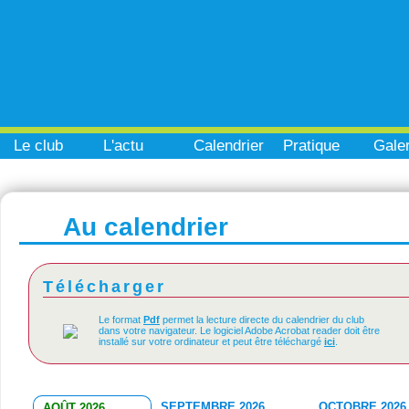
Le club
L'actu
Calendrier
Pratique
Galer
Au calendrier
Télécharger
Le format
Pdf
permet la lecture directe du calendrier du club
dans votre navigateur. Le logiciel Adobe Acrobat reader doit être
installé sur votre ordinateur et peut être téléchargé
ici
.
SEPTEMBRE 2026
OCTOBRE 2026
AOÛT 2026