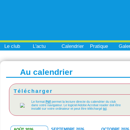
Le club
L'actu
Calendrier
Pratique
Galer
Au calendrier
Télécharger
Le format
Pdf
permet la lecture directe du calendrier du club
dans votre navigateur. Le logiciel Adobe Acrobat reader doit être
installé sur votre ordinateur et peut être téléchargé
ici
.
SEPTEMBRE 2026
OCTOBRE 2026
AOÛT 2026