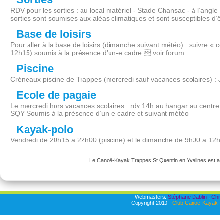
RDV pour les sorties : au local matériel - Stade Chansac - à l’angl
sorties sont soumises aux aléas climatiques et sont susceptibles d’
Base de loisirs
Pour aller à la base de loisirs (dimanche suivant météo) : suivre « 
12h15) soumis à la présence d’un-e cadre  voir forum …
Piscine
Créneaux piscine de Trappes (mercredi sauf vacances scolaires) :
Ecole de pagaie
Le mercredi hors vacances scolaires : rdv 14h au hangar au centre 
SQY Soumis à la présence d’un·e cadre et suivant météo
Kayak-polo
Vendredi de 20h15 à 22h00 (piscine) et le dimanche de 9h00 à 12
Le Canoë-Kayak Trappes St Quentin en Yvelines est aff
Webmasters:
Stéphane Dablin
,
Chr
Copyright 2010 -
Club Canoë-Kayak T