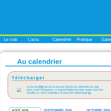
Le club
L'actu
Calendrier
Pratique
Galer
Au calendrier
Télécharger
Le format
Pdf
permet la lecture directe du calendrier du club
dans votre navigateur. Le logiciel Adobe Acrobat reader doit être
installé sur votre ordinateur et peut être téléchargé
ici
.
SEPTEMBRE 2026
OCTOBRE 2026
AOÛT 2026