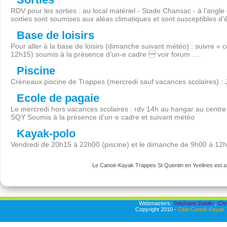
RDV pour les sorties : au local matériel - Stade Chansac - à l’angl
sorties sont soumises aux aléas climatiques et sont susceptibles d’
Base de loisirs
Pour aller à la base de loisirs (dimanche suivant météo) : suivre « 
12h15) soumis à la présence d’un-e cadre  voir forum …
Piscine
Créneaux piscine de Trappes (mercredi sauf vacances scolaires) :
Ecole de pagaie
Le mercredi hors vacances scolaires : rdv 14h au hangar au centre 
SQY Soumis à la présence d’un·e cadre et suivant météo
Kayak-polo
Vendredi de 20h15 à 22h00 (piscine) et le dimanche de 9h00 à 12
Le Canoë-Kayak Trappes St Quentin en Yvelines est aff
Webmasters:
Stéphane Dablin
,
Chr
Copyright 2010 -
Club Canoë-Kayak T