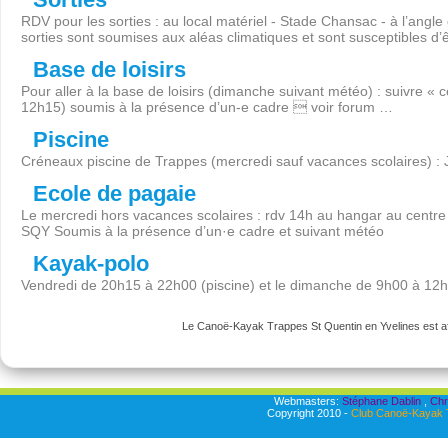
RDV pour les sorties : au local matériel - Stade Chansac - à l’angl
sorties sont soumises aux aléas climatiques et sont susceptibles d’
Base de loisirs
Pour aller à la base de loisirs (dimanche suivant météo) : suivre « 
12h15) soumis à la présence d’un-e cadre  voir forum …
Piscine
Créneaux piscine de Trappes (mercredi sauf vacances scolaires) :
Ecole de pagaie
Le mercredi hors vacances scolaires : rdv 14h au hangar au centre 
SQY Soumis à la présence d’un·e cadre et suivant météo
Kayak-polo
Vendredi de 20h15 à 22h00 (piscine) et le dimanche de 9h00 à 12
Le Canoë-Kayak Trappes St Quentin en Yvelines est aff
Webmasters:
Stéphane Dablin
,
Chr
Copyright 2010 -
Club Canoë-Kayak T