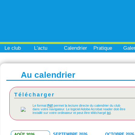
Le club
L'actu
Calendrier
Pratique
Galer
Au calendrier
Télécharger
Le format
Pdf
permet la lecture directe du calendrier du club
dans votre navigateur. Le logiciel Adobe Acrobat reader doit être
installé sur votre ordinateur et peut être téléchargé
ici
.
SEPTEMBRE 2026
OCTOBRE 2026
AOÛT 2026