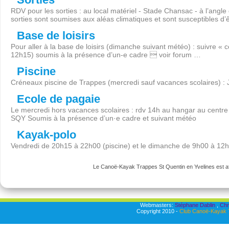
RDV pour les sorties : au local matériel - Stade Chansac - à l’angl
sorties sont soumises aux aléas climatiques et sont susceptibles d’
Base de loisirs
Pour aller à la base de loisirs (dimanche suivant météo) : suivre « 
12h15) soumis à la présence d’un-e cadre  voir forum …
Piscine
Créneaux piscine de Trappes (mercredi sauf vacances scolaires) :
Ecole de pagaie
Le mercredi hors vacances scolaires : rdv 14h au hangar au centre 
SQY Soumis à la présence d’un·e cadre et suivant météo
Kayak-polo
Vendredi de 20h15 à 22h00 (piscine) et le dimanche de 9h00 à 12
Le Canoë-Kayak Trappes St Quentin en Yvelines est aff
Webmasters:
Stéphane Dablin
,
Chr
Copyright 2010 -
Club Canoë-Kayak T