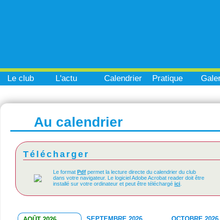
Le club
L'actu
Calendrier
Pratique
Galer
Au calendrier
Télécharger
Le format
Pdf
permet la lecture directe du calendrier du club
dans votre navigateur. Le logiciel Adobe Acrobat reader doit être
installé sur votre ordinateur et peut être téléchargé
ici
.
SEPTEMBRE 2026
OCTOBRE 2026
AOÛT 2026