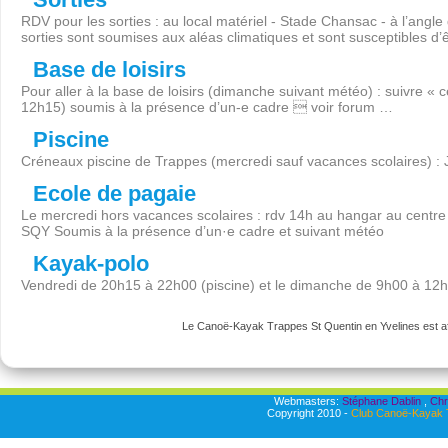
RDV pour les sorties : au local matériel - Stade Chansac - à l’angl
sorties sont soumises aux aléas climatiques et sont susceptibles d’
Base de loisirs
Pour aller à la base de loisirs (dimanche suivant météo) : suivre « 
12h15) soumis à la présence d’un-e cadre  voir forum …
Piscine
Créneaux piscine de Trappes (mercredi sauf vacances scolaires) :
Ecole de pagaie
Le mercredi hors vacances scolaires : rdv 14h au hangar au centre 
SQY Soumis à la présence d’un·e cadre et suivant météo
Kayak-polo
Vendredi de 20h15 à 22h00 (piscine) et le dimanche de 9h00 à 12
Le Canoë-Kayak Trappes St Quentin en Yvelines est aff
Webmasters:
Stéphane Dablin
,
Chr
Copyright 2010 -
Club Canoë-Kayak T