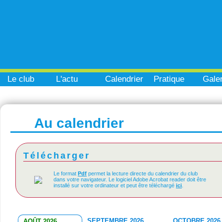
Le club
L'actu
Calendrier
Pratique
Galer
Au calendrier
Télécharger
Le format
Pdf
permet la lecture directe du calendrier du club
dans votre navigateur. Le logiciel Adobe Acrobat reader doit être
installé sur votre ordinateur et peut être téléchargé
ici
.
SEPTEMBRE 2026
OCTOBRE 2026
AOÛT 2026