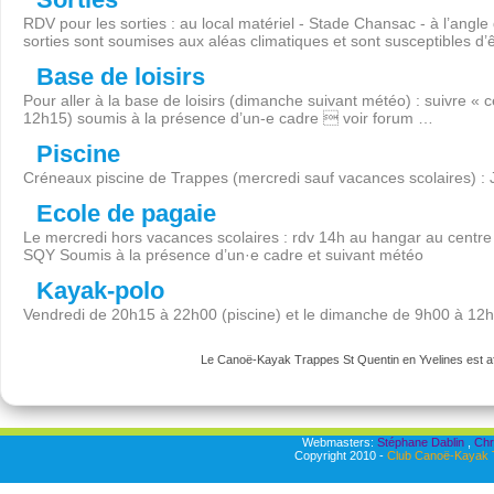
RDV pour les sorties : au local matériel - Stade Chansac - à l’angl
sorties sont soumises aux aléas climatiques et sont susceptibles d’
Base de loisirs
Pour aller à la base de loisirs (dimanche suivant météo) : suivre « 
12h15) soumis à la présence d’un-e cadre  voir forum …
Piscine
Créneaux piscine de Trappes (mercredi sauf vacances scolaires) :
Ecole de pagaie
Le mercredi hors vacances scolaires : rdv 14h au hangar au centre 
SQY Soumis à la présence d’un·e cadre et suivant météo
Kayak-polo
Vendredi de 20h15 à 22h00 (piscine) et le dimanche de 9h00 à 12
Le Canoë-Kayak Trappes St Quentin en Yvelines est aff
Webmasters:
Stéphane Dablin
,
Chr
Copyright 2010 -
Club Canoë-Kayak T