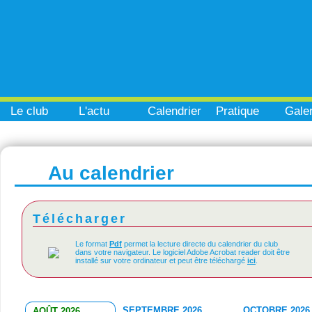
Le club
L'actu
Calendrier
Pratique
Galer
Au calendrier
Télécharger
Le format
Pdf
permet la lecture directe du calendrier du club
dans votre navigateur. Le logiciel Adobe Acrobat reader doit être
installé sur votre ordinateur et peut être téléchargé
ici
.
SEPTEMBRE 2026
OCTOBRE 2026
AOÛT 2026