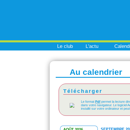
Le club
L'actu
Calendr
Au calendrier
Télécharger
Le format
Pdf
permet la lecture dir
dans votre navigateur. Le logiciel 
installé sur votre ordinateur et peu
SEPTEMBRE 20
AOÛT 2026