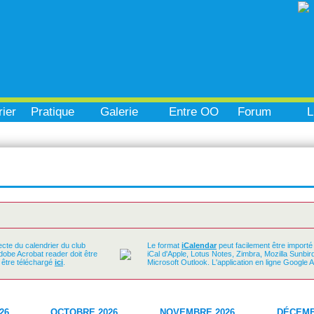
ier
Pratique
Galerie
Entre OO
Forum
L
ecte du calendrier du club
Le format
iCalendar
peut facilement être importé
Adobe Acrobat reader doit être
iCal d'Apple, Lotus Notes, Zimbra, Mozilla Sunbi
t être téléchargé
ici
.
Microsoft Outlook. L'application en ligne Google 
26
OCTOBRE 2026
NOVEMBRE 2026
DÉCEMB