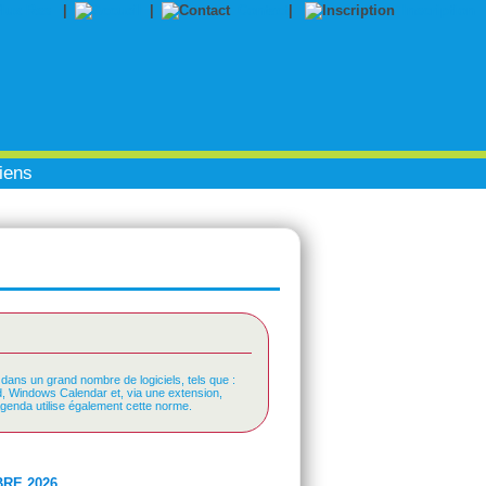
|
|
Contact
|
Inscription
iens
 dans un grand nombre de logiciels, tels que :
rd, Windows Calendar et, via une extension,
Agenda utilise également cette norme.
RE 2026