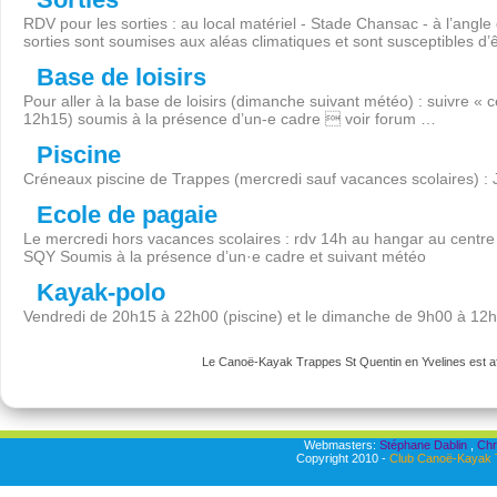
RDV pour les sorties : au local matériel - Stade Chansac - à l’angl
sorties sont soumises aux aléas climatiques et sont susceptibles d’
Base de loisirs
Pour aller à la base de loisirs (dimanche suivant météo) : suivre « 
12h15) soumis à la présence d’un-e cadre  voir forum …
Piscine
Créneaux piscine de Trappes (mercredi sauf vacances scolaires) :
Ecole de pagaie
Le mercredi hors vacances scolaires : rdv 14h au hangar au centre 
SQY Soumis à la présence d’un·e cadre et suivant météo
Kayak-polo
Vendredi de 20h15 à 22h00 (piscine) et le dimanche de 9h00 à 12
Le Canoë-Kayak Trappes St Quentin en Yvelines est aff
Webmasters:
Stéphane Dablin
,
Chr
Copyright 2010 -
Club Canoë-Kayak T