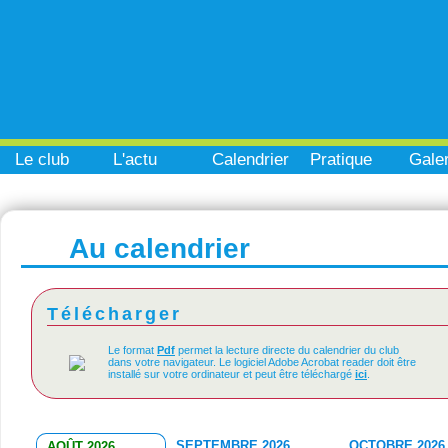
Le club
L'actu
Calendrier
Pratique
Galer
Au calendrier
Télécharger
Le format
Pdf
permet la lecture directe du calendrier du club
dans votre navigateur. Le logiciel Adobe Acrobat reader doit être
installé sur votre ordinateur et peut être téléchargé
ici
.
SEPTEMBRE 2026
OCTOBRE 2026
AOÛT 2026