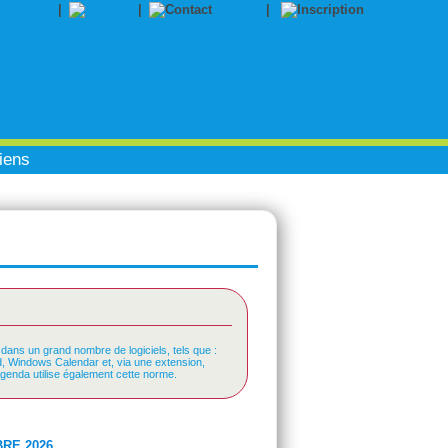
|
|
Contact
|
Inscription
iens
 dans un grand nombre de logiciels, tels que :
rd, Windows Calendar et, via une extension,
Agenda utilise également cette norme.
RE 2026