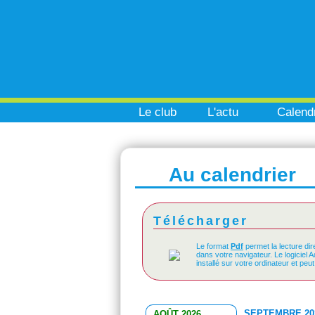
Le club
L'actu
Calendr
Au calendrier
Télécharger
Le format
Pdf
permet la lecture dir
dans votre navigateur. Le logiciel 
installé sur votre ordinateur et peu
SEPTEMBRE 20
AOÛT 2026