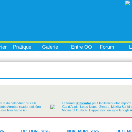
ier
Pratique
Galerie
Entre OO
Forum
L
ecte du calendrier du club
Le format
iCalendar
peut facilement être importé
Adobe Acrobat reader doit être
iCal d'Apple, Lotus Notes, Zimbra, Mozilla Sunbi
t être téléchargé
ici
.
Microsoft Outlook. L'application en ligne Google 
26
OCTOBRE 2026
NOVEMBRE 2026
DÉCEMB