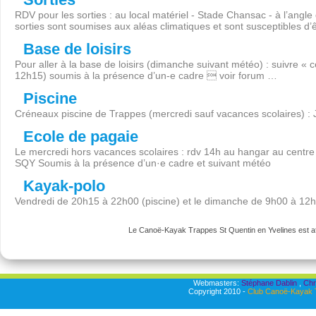
RDV pour les sorties : au local matériel - Stade Chansac - à l’angl
sorties sont soumises aux aléas climatiques et sont susceptibles d’
Base de loisirs
Pour aller à la base de loisirs (dimanche suivant météo) : suivre « 
12h15) soumis à la présence d’un-e cadre  voir forum …
Piscine
Créneaux piscine de Trappes (mercredi sauf vacances scolaires) :
Ecole de pagaie
Le mercredi hors vacances scolaires : rdv 14h au hangar au centre 
SQY Soumis à la présence d’un·e cadre et suivant météo
Kayak-polo
Vendredi de 20h15 à 22h00 (piscine) et le dimanche de 9h00 à 12
Le Canoë-Kayak Trappes St Quentin en Yvelines est aff
Webmasters:
Stéphane Dablin
,
Chr
Copyright 2010 -
Club Canoë-Kayak T