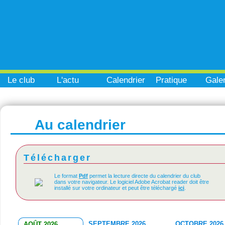
Le club
L'actu
Calendrier
Pratique
Galer
Au calendrier
Télécharger
Le format
Pdf
permet la lecture directe du calendrier du club
dans votre navigateur. Le logiciel Adobe Acrobat reader doit être
installé sur votre ordinateur et peut être téléchargé
ici
.
SEPTEMBRE 2026
OCTOBRE 2026
AOÛT 2026