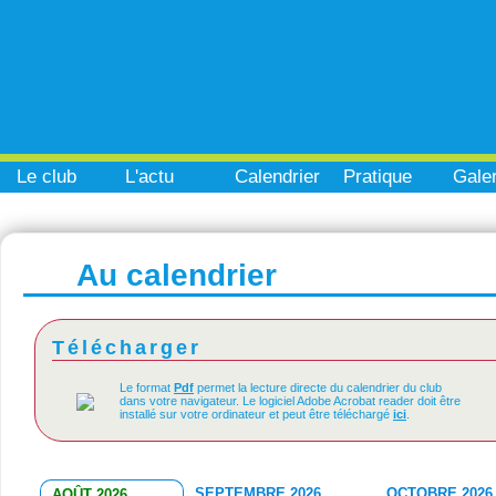
Le club
L'actu
Calendrier
Pratique
Galer
Au calendrier
Télécharger
Le format
Pdf
permet la lecture directe du calendrier du club
dans votre navigateur. Le logiciel Adobe Acrobat reader doit être
installé sur votre ordinateur et peut être téléchargé
ici
.
SEPTEMBRE 2026
OCTOBRE 2026
AOÛT 2026