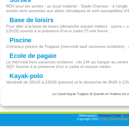
RDV pour les sorties : au local matériel - Stade Chansac - à l’angl
sorties sont soumises aux aléas climatiques et sont susceptibles d’
Base de loisirs
Pour aller à la base de loisirs (dimanche suivant météo) : suivre « 
12h15) soumis à la présence d’un-e cadre  voir forum …
Piscine
Créneaux piscine de Trappes (mercredi sauf vacances scolaires) :
Ecole de pagaie
Le mercredi hors vacances scolaires : rdv 14h au hangar au centre 
SQY Soumis à la présence d’un·e cadre et suivant météo
Kayak-polo
Vendredi de 20h15 à 22h00 (piscine) et le dimanche de 9h00 à 12
Le Canoë-Kayak Trappes St Quentin en Yvelines est aff
Webmasters:
Stéphane Dablin
,
Chr
Copyright 2010 -
Club Canoë-Kayak T