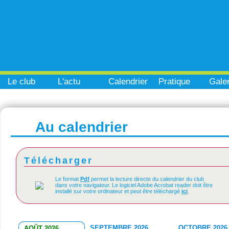
Le club
L'actu
Calendrier
Pratique
Galer
Au calendrier
Télécharger
Le format
Pdf
permet la lecture directe du calendrier du club
dans votre navigateur. Le logiciel Adobe Acrobat reader doit être
installé sur votre ordinateur et peut être téléchargé
ici
.
SEPTEMBRE 2026
OCTOBRE 2026
AOÛT 2026