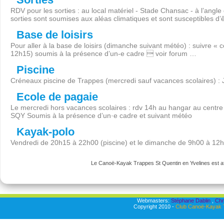
RDV pour les sorties : au local matériel - Stade Chansac - à l’angl
sorties sont soumises aux aléas climatiques et sont susceptibles d’
Base de loisirs
Pour aller à la base de loisirs (dimanche suivant météo) : suivre « 
12h15) soumis à la présence d’un-e cadre  voir forum …
Piscine
Créneaux piscine de Trappes (mercredi sauf vacances scolaires) :
Ecole de pagaie
Le mercredi hors vacances scolaires : rdv 14h au hangar au centre 
SQY Soumis à la présence d’un·e cadre et suivant météo
Kayak-polo
Vendredi de 20h15 à 22h00 (piscine) et le dimanche de 9h00 à 12
Le Canoë-Kayak Trappes St Quentin en Yvelines est aff
Webmasters:
Stéphane Dablin
,
Chr
Copyright 2010 -
Club Canoë-Kayak T