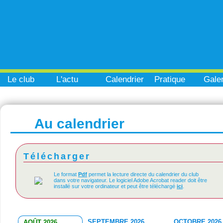
Le club
L'actu
Calendrier
Pratique
Galer
Au calendrier
Télécharger
Le format
Pdf
permet la lecture directe du calendrier du club
dans votre navigateur. Le logiciel Adobe Acrobat reader doit être
installé sur votre ordinateur et peut être téléchargé
ici
.
SEPTEMBRE 2026
OCTOBRE 2026
AOÛT 2026