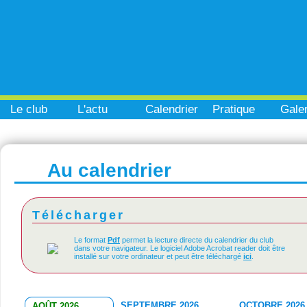
Le club
L'actu
Calendrier
Pratique
Galer
Au calendrier
Télécharger
Le format
Pdf
permet la lecture directe du calendrier du club
dans votre navigateur. Le logiciel Adobe Acrobat reader doit être
installé sur votre ordinateur et peut être téléchargé
ici
.
SEPTEMBRE 2026
OCTOBRE 2026
AOÛT 2026