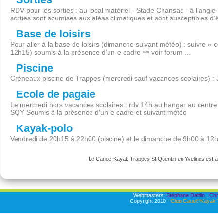
RDV pour les sorties : au local matériel - Stade Chansac - à l’angl
sorties sont soumises aux aléas climatiques et sont susceptibles d’
Base de loisirs
Pour aller à la base de loisirs (dimanche suivant météo) : suivre « 
12h15) soumis à la présence d’un-e cadre  voir forum …
Piscine
Créneaux piscine de Trappes (mercredi sauf vacances scolaires) :
Ecole de pagaie
Le mercredi hors vacances scolaires : rdv 14h au hangar au centre 
SQY Soumis à la présence d’un·e cadre et suivant météo
Kayak-polo
Vendredi de 20h15 à 22h00 (piscine) et le dimanche de 9h00 à 12
Le Canoë-Kayak Trappes St Quentin en Yvelines est aff
Webmasters:
Stéphane Dablin
,
Chr
Copyright 2010 -
Club Canoë-Kayak T