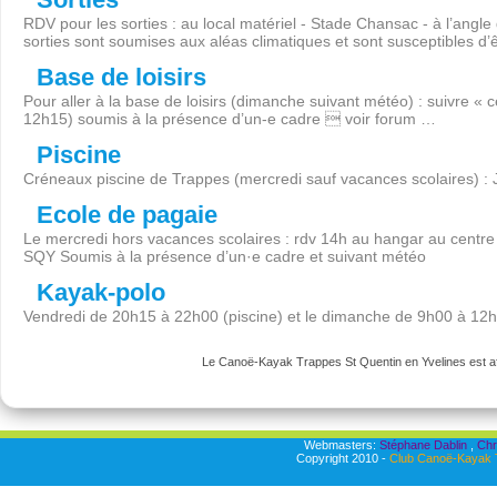
RDV pour les sorties : au local matériel - Stade Chansac - à l’angl
sorties sont soumises aux aléas climatiques et sont susceptibles d’
Base de loisirs
Pour aller à la base de loisirs (dimanche suivant météo) : suivre « 
12h15) soumis à la présence d’un-e cadre  voir forum …
Piscine
Créneaux piscine de Trappes (mercredi sauf vacances scolaires) :
Ecole de pagaie
Le mercredi hors vacances scolaires : rdv 14h au hangar au centre 
SQY Soumis à la présence d’un·e cadre et suivant météo
Kayak-polo
Vendredi de 20h15 à 22h00 (piscine) et le dimanche de 9h00 à 12
Le Canoë-Kayak Trappes St Quentin en Yvelines est aff
Webmasters:
Stéphane Dablin
,
Chr
Copyright 2010 -
Club Canoë-Kayak T