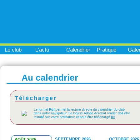
Le club
L'actu
Calendrier
Pratique
Galer
Au calendrier
Télécharger
Le format
Pdf
permet la lecture directe du calendrier du club
dans votre navigateur. Le logiciel Adobe Acrobat reader doit être
installé sur votre ordinateur et peut être téléchargé
ici
.
SEPTEMBRE 2026
OCTOBRE 2026
AOÛT 2026