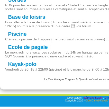
RDV pour les sorties : au local matériel - Stade Chansac - à l’angl
sorties sont soumises aux aléas climatiques et sont susceptibles d’
Base de loisirs
Pour aller à la base de loisirs (dimanche suivant météo) : suivre « 
12h15) soumis à la présence d’un-e cadre  voir forum …
Piscine
Créneaux piscine de Trappes (mercredi sauf vacances scolaires) :
Ecole de pagaie
Le mercredi hors vacances scolaires : rdv 14h au hangar au centre 
SQY Soumis à la présence d’un·e cadre et suivant météo
Kayak-polo
Vendredi de 20h15 à 22h00 (piscine) et le dimanche de 9h00 à 12
Le Canoë-Kayak Trappes St Quentin en Yvelines est aff
Webmasters:
Stéphane Dablin
,
Chr
Copyright 2010 -
Club Canoë-Kayak T