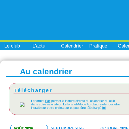
Le club
L'actu
Calendrier
Pratique
Galer
Au calendrier
Télécharger
Le format
Pdf
permet la lecture directe du calendrier du club
dans votre navigateur. Le logiciel Adobe Acrobat reader doit être
installé sur votre ordinateur et peut être téléchargé
ici
.
SEPTEMBRE 2026
OCTOBRE 2026
AOÛT 2026