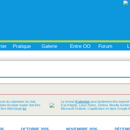
ier
Pratique
Galerie
Entre OO
Forum
L
ecte du calendrier du club
Le format
iCalendar
peut facilement être importé
Adobe Acrobat reader doit être
iCal d'Apple, Lotus Notes, Zimbra, Mozilla Sunbi
t être téléchargé
ici
.
Microsoft Outlook. L'application en ligne Google 
26
OCTOBRE 2026
NOVEMBRE 2026
DÉCEMB