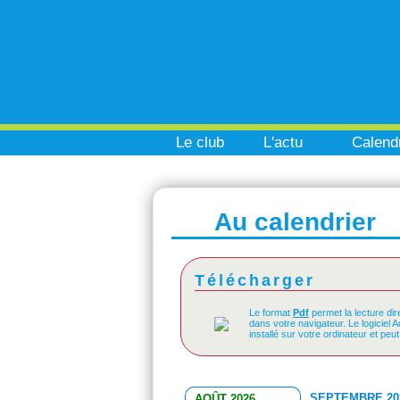
Le club
L'actu
Calendr
Au calendrier
Télécharger
Le format
Pdf
permet la lecture dir
dans votre navigateur. Le logiciel 
installé sur votre ordinateur et peu
SEPTEMBRE 20
AOÛT 2026