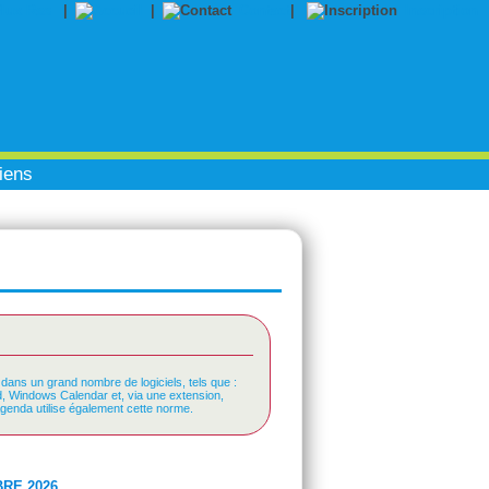
|
|
Contact
|
Inscription
iens
 dans un grand nombre de logiciels, tels que :
rd, Windows Calendar et, via une extension,
Agenda utilise également cette norme.
RE 2026