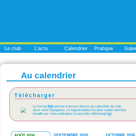
Le club
L'actu
Calendrier
Pratique
Galer
Au calendrier
Télécharger
Le format
Pdf
permet la lecture directe du calendrier du club
dans votre navigateur. Le logiciel Adobe Acrobat reader doit être
installé sur votre ordinateur et peut être téléchargé
ici
.
SEPTEMBRE 2026
OCTOBRE 2026
AOÛT 2026