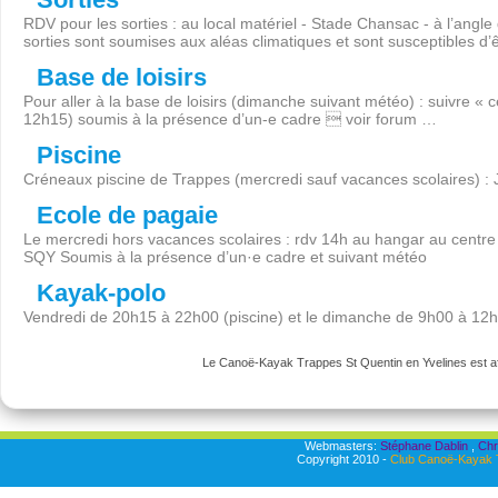
RDV pour les sorties : au local matériel - Stade Chansac - à l’angl
sorties sont soumises aux aléas climatiques et sont susceptibles d’
Base de loisirs
Pour aller à la base de loisirs (dimanche suivant météo) : suivre « 
12h15) soumis à la présence d’un-e cadre  voir forum …
Piscine
Créneaux piscine de Trappes (mercredi sauf vacances scolaires) :
Ecole de pagaie
Le mercredi hors vacances scolaires : rdv 14h au hangar au centre 
SQY Soumis à la présence d’un·e cadre et suivant météo
Kayak-polo
Vendredi de 20h15 à 22h00 (piscine) et le dimanche de 9h00 à 12
Le Canoë-Kayak Trappes St Quentin en Yvelines est aff
Webmasters:
Stéphane Dablin
,
Chr
Copyright 2010 -
Club Canoë-Kayak T