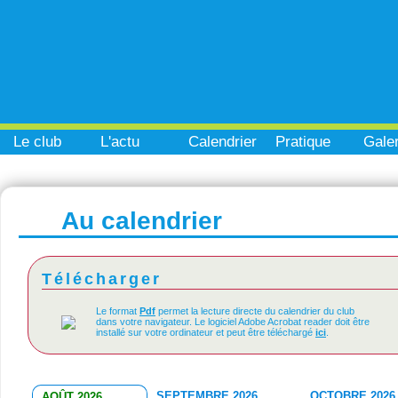
Le club
L'actu
Calendrier
Pratique
Galer
Au calendrier
Télécharger
Le format
Pdf
permet la lecture directe du calendrier du club
dans votre navigateur. Le logiciel Adobe Acrobat reader doit être
installé sur votre ordinateur et peut être téléchargé
ici
.
SEPTEMBRE 2026
OCTOBRE 2026
AOÛT 2026