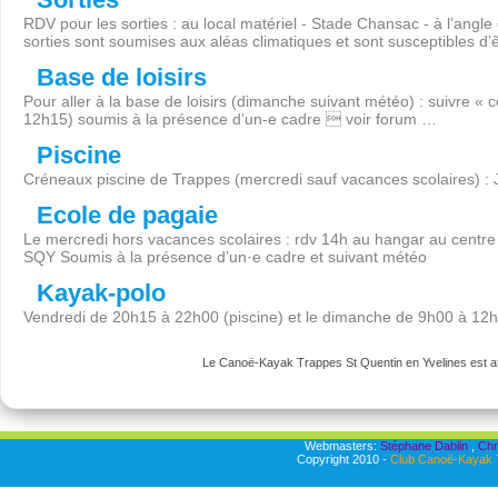
RDV pour les sorties : au local matériel - Stade Chansac - à l’angl
sorties sont soumises aux aléas climatiques et sont susceptibles d’
Base de loisirs
Pour aller à la base de loisirs (dimanche suivant météo) : suivre « 
12h15) soumis à la présence d’un-e cadre  voir forum …
Piscine
Créneaux piscine de Trappes (mercredi sauf vacances scolaires) :
Ecole de pagaie
Le mercredi hors vacances scolaires : rdv 14h au hangar au centre 
SQY Soumis à la présence d’un·e cadre et suivant météo
Kayak-polo
Vendredi de 20h15 à 22h00 (piscine) et le dimanche de 9h00 à 12
Le Canoë-Kayak Trappes St Quentin en Yvelines est aff
Webmasters:
Stéphane Dablin
,
Chr
Copyright 2010 -
Club Canoë-Kayak T