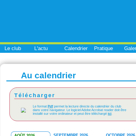
Le club
L'actu
Calendrier
Pratique
Galer
Au calendrier
Télécharger
Le format
Pdf
permet la lecture directe du calendrier du club
dans votre navigateur. Le logiciel Adobe Acrobat reader doit être
installé sur votre ordinateur et peut être téléchargé
ici
.
SEPTEMBRE 2026
OCTOBRE 2026
AOÛT 2026