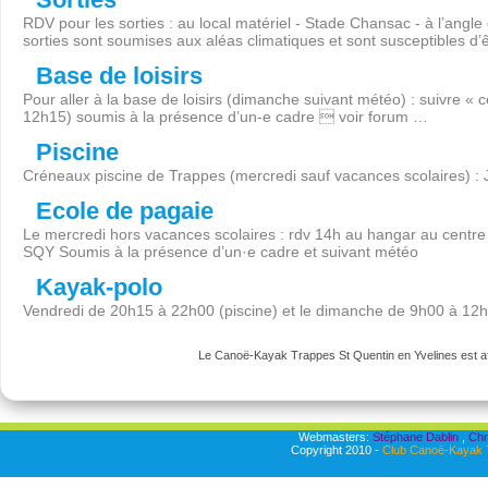
RDV pour les sorties : au local matériel - Stade Chansac - à l’angl
sorties sont soumises aux aléas climatiques et sont susceptibles d’
Base de loisirs
Pour aller à la base de loisirs (dimanche suivant météo) : suivre « 
12h15) soumis à la présence d’un-e cadre  voir forum …
Piscine
Créneaux piscine de Trappes (mercredi sauf vacances scolaires) :
Ecole de pagaie
Le mercredi hors vacances scolaires : rdv 14h au hangar au centre 
SQY Soumis à la présence d’un·e cadre et suivant météo
Kayak-polo
Vendredi de 20h15 à 22h00 (piscine) et le dimanche de 9h00 à 12
Le Canoë-Kayak Trappes St Quentin en Yvelines est aff
Webmasters:
Stéphane Dablin
,
Chr
Copyright 2010 -
Club Canoë-Kayak T