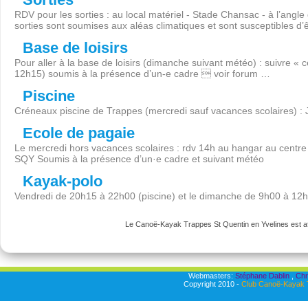
RDV pour les sorties : au local matériel - Stade Chansac - à l’angl
sorties sont soumises aux aléas climatiques et sont susceptibles d’
Base de loisirs
Pour aller à la base de loisirs (dimanche suivant météo) : suivre « 
12h15) soumis à la présence d’un-e cadre  voir forum …
Piscine
Créneaux piscine de Trappes (mercredi sauf vacances scolaires) :
Ecole de pagaie
Le mercredi hors vacances scolaires : rdv 14h au hangar au centre 
SQY Soumis à la présence d’un·e cadre et suivant météo
Kayak-polo
Vendredi de 20h15 à 22h00 (piscine) et le dimanche de 9h00 à 12
Le Canoë-Kayak Trappes St Quentin en Yvelines est aff
Webmasters:
Stéphane Dablin
,
Chr
Copyright 2010 -
Club Canoë-Kayak T