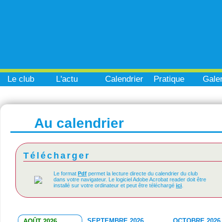
Le club
L'actu
Calendrier
Pratique
Galer
Au calendrier
Télécharger
Le format
Pdf
permet la lecture directe du calendrier du club
dans votre navigateur. Le logiciel Adobe Acrobat reader doit être
installé sur votre ordinateur et peut être téléchargé
ici
.
SEPTEMBRE 2026
OCTOBRE 2026
AOÛT 2026