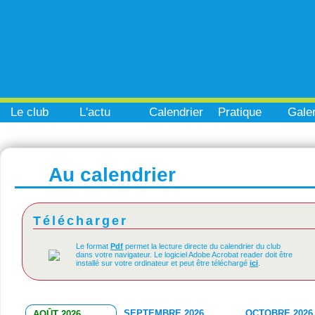
Le club
L'actu
Calendrier
Pratique
Galer
Au calendrier
Télécharger
Le format
Pdf
permet la lecture directe du calendrier du club
dans votre navigateur. Le logiciel Adobe Acrobat reader doit être
installé sur votre ordinateur et peut être téléchargé
ici
.
SEPTEMBRE 2026
OCTOBRE 2026
AOÛT 2026