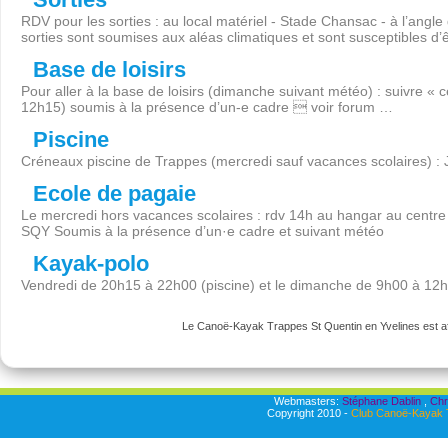
RDV pour les sorties : au local matériel - Stade Chansac - à l’angl
sorties sont soumises aux aléas climatiques et sont susceptibles d’
Base de loisirs
Pour aller à la base de loisirs (dimanche suivant météo) : suivre « 
12h15) soumis à la présence d’un-e cadre  voir forum …
Piscine
Créneaux piscine de Trappes (mercredi sauf vacances scolaires) :
Ecole de pagaie
Le mercredi hors vacances scolaires : rdv 14h au hangar au centre 
SQY Soumis à la présence d’un·e cadre et suivant météo
Kayak-polo
Vendredi de 20h15 à 22h00 (piscine) et le dimanche de 9h00 à 12
Le Canoë-Kayak Trappes St Quentin en Yvelines est aff
Webmasters:
Stéphane Dablin
,
Chr
Copyright 2010 -
Club Canoë-Kayak T