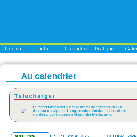
Le club
L'actu
Calendrier
Pratique
Galer
Au calendrier
Télécharger
Le format
Pdf
permet la lecture directe du calendrier du club
dans votre navigateur. Le logiciel Adobe Acrobat reader doit être
installé sur votre ordinateur et peut être téléchargé
ici
.
SEPTEMBRE 2026
OCTOBRE 2026
AOÛT 2026