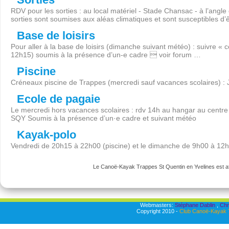
RDV pour les sorties : au local matériel - Stade Chansac - à l’angl
sorties sont soumises aux aléas climatiques et sont susceptibles d’
Base de loisirs
Pour aller à la base de loisirs (dimanche suivant météo) : suivre « 
12h15) soumis à la présence d’un-e cadre  voir forum …
Piscine
Créneaux piscine de Trappes (mercredi sauf vacances scolaires) :
Ecole de pagaie
Le mercredi hors vacances scolaires : rdv 14h au hangar au centre 
SQY Soumis à la présence d’un·e cadre et suivant météo
Kayak-polo
Vendredi de 20h15 à 22h00 (piscine) et le dimanche de 9h00 à 12
Le Canoë-Kayak Trappes St Quentin en Yvelines est aff
Webmasters:
Stéphane Dablin
,
Chr
Copyright 2010 -
Club Canoë-Kayak T