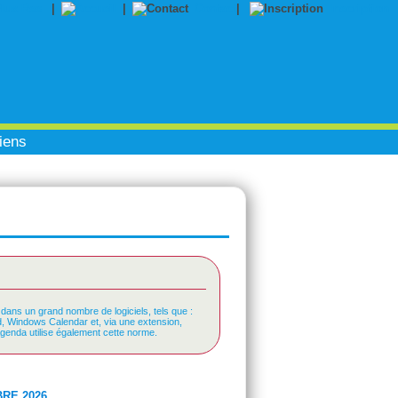
|
|
Contact
|
Inscription
iens
 dans un grand nombre de logiciels, tels que :
rd, Windows Calendar et, via une extension,
Agenda utilise également cette norme.
RE 2026