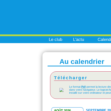
Le club
L'actu
Calendr
Au calendrier
Télécharger
Le format
Pdf
permet la lecture dir
dans votre navigateur. Le logiciel 
installé sur votre ordinateur et peu
SEPTEMBRE 20
AOÛT 2026