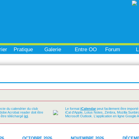
ier
Pratique
Galerie
Entre OO
Forum
L
ecte du calendrier du club
Le format
iCalendar
peut facilement être importé
Adobe Acrobat reader doit être
iCal d'Apple, Lotus Notes, Zimbra, Mozilla Sunbi
t être téléchargé
ici
.
Microsoft Outlook. L'application en ligne Google 
26
OCTOBRE 2026
NOVEMBRE 2026
DÉCEMB