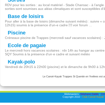
RDV pour les sorties : au local matériel - Stade Chansac - à l’angl
sorties sont soumises aux aléas climatiques et sont susceptibles d’
Base de loisirs
Pour aller à la base de loisirs (dimanche suivant météo) : suivre « 
12h15) soumis à la présence d’un-e cadre  voir forum …
Piscine
Créneaux piscine de Trappes (mercredi sauf vacances scolaires) :
Ecole de pagaie
Le mercredi hors vacances scolaires : rdv 14h au hangar au centre 
SQY Soumis à la présence d’un·e cadre et suivant météo
Kayak-polo
Vendredi de 20h15 à 22h00 (piscine) et le dimanche de 9h00 à 12
Le Canoë-Kayak Trappes St Quentin en Yvelines est aff
Webmasters:
Stéphane Dablin
,
Chr
Copyright 2010 -
Club Canoë-Kayak T