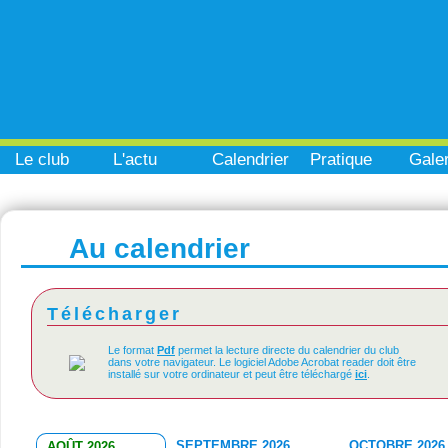
Le club
L'actu
Calendrier
Pratique
Galer
Au calendrier
Télécharger
Le format
Pdf
permet la lecture directe du calendrier du club
dans votre navigateur. Le logiciel Adobe Acrobat reader doit être
installé sur votre ordinateur et peut être téléchargé
ici
.
SEPTEMBRE 2026
OCTOBRE 2026
AOÛT 2026