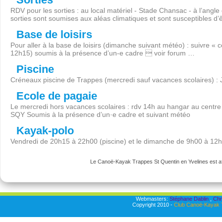
RDV pour les sorties : au local matériel - Stade Chansac - à l’angl
sorties sont soumises aux aléas climatiques et sont susceptibles d’
Base de loisirs
Pour aller à la base de loisirs (dimanche suivant météo) : suivre « 
12h15) soumis à la présence d’un-e cadre  voir forum …
Piscine
Créneaux piscine de Trappes (mercredi sauf vacances scolaires) :
Ecole de pagaie
Le mercredi hors vacances scolaires : rdv 14h au hangar au centre 
SQY Soumis à la présence d’un·e cadre et suivant météo
Kayak-polo
Vendredi de 20h15 à 22h00 (piscine) et le dimanche de 9h00 à 12
Le Canoë-Kayak Trappes St Quentin en Yvelines est aff
Webmasters:
Stéphane Dablin
,
Chr
Copyright 2010 -
Club Canoë-Kayak T