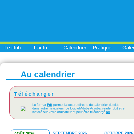
Le club
L'actu
Calendrier
Pratique
Galer
Au calendrier
Télécharger
Le format
Pdf
permet la lecture directe du calendrier du club
dans votre navigateur. Le logiciel Adobe Acrobat reader doit être
installé sur votre ordinateur et peut être téléchargé
ici
.
SEPTEMBRE 2026
OCTOBRE 2026
AOÛT 2026