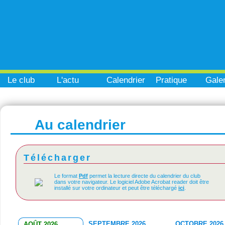
Le club
L'actu
Calendrier
Pratique
Galer
Au calendrier
Télécharger
Le format
Pdf
permet la lecture directe du calendrier du club
dans votre navigateur. Le logiciel Adobe Acrobat reader doit être
installé sur votre ordinateur et peut être téléchargé
ici
.
SEPTEMBRE 2026
OCTOBRE 2026
AOÛT 2026