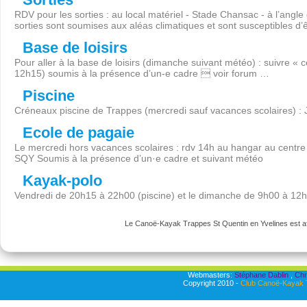
RDV pour les sorties : au local matériel - Stade Chansac - à l’angl
sorties sont soumises aux aléas climatiques et sont susceptibles d’
Base de loisirs
Pour aller à la base de loisirs (dimanche suivant météo) : suivre « 
12h15) soumis à la présence d’un-e cadre  voir forum …
Piscine
Créneaux piscine de Trappes (mercredi sauf vacances scolaires) :
Ecole de pagaie
Le mercredi hors vacances scolaires : rdv 14h au hangar au centre 
SQY Soumis à la présence d’un·e cadre et suivant météo
Kayak-polo
Vendredi de 20h15 à 22h00 (piscine) et le dimanche de 9h00 à 12
Le Canoë-Kayak Trappes St Quentin en Yvelines est aff
Webmasters:
Stéphane Dablin
,
Chr
Copyright 2010 -
Club Canoë-Kayak T