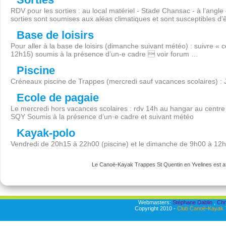
RDV pour les sorties : au local matériel - Stade Chansac - à l’angl
sorties sont soumises aux aléas climatiques et sont susceptibles d’
Base de loisirs
Pour aller à la base de loisirs (dimanche suivant météo) : suivre « 
12h15) soumis à la présence d’un-e cadre  voir forum …
Piscine
Créneaux piscine de Trappes (mercredi sauf vacances scolaires) :
Ecole de pagaie
Le mercredi hors vacances scolaires : rdv 14h au hangar au centre 
SQY Soumis à la présence d’un·e cadre et suivant météo
Kayak-polo
Vendredi de 20h15 à 22h00 (piscine) et le dimanche de 9h00 à 12
Le Canoë-Kayak Trappes St Quentin en Yvelines est aff
Webmasters:
Stéphane Dablin
,
Chr
Copyright 2010 -
Club Canoë-Kayak T