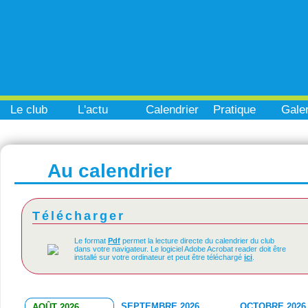
Le club
L'actu
Calendrier
Pratique
Galer
Au calendrier
Télécharger
Le format
Pdf
permet la lecture directe du calendrier du club
dans votre navigateur. Le logiciel Adobe Acrobat reader doit être
installé sur votre ordinateur et peut être téléchargé
ici
.
SEPTEMBRE 2026
OCTOBRE 2026
AOÛT 2026