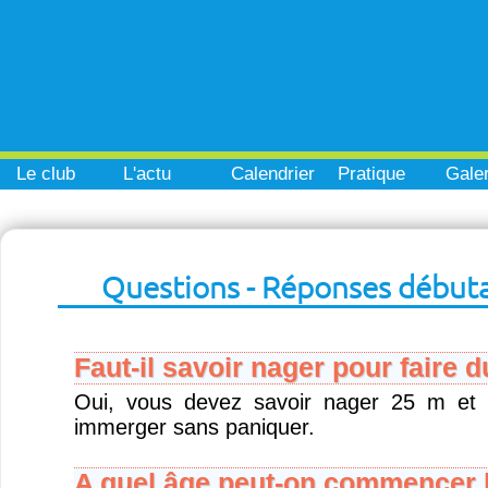
Le club
L'actu
Calendrier
Pratique
Galer
Questions - Réponses début
Faut-il savoir nager pour faire 
Oui, vous devez savoir nager 25 m et 
immerger sans paniquer.
A quel âge peut-on commencer l