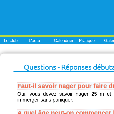
Le club
L'actu
Calendrier
Pratique
Galer
Questions - Réponses début
Faut-il savoir nager pour faire 
Oui, vous devez savoir nager 25 m et 
immerger sans paniquer.
A quel âge peut-on commencer l