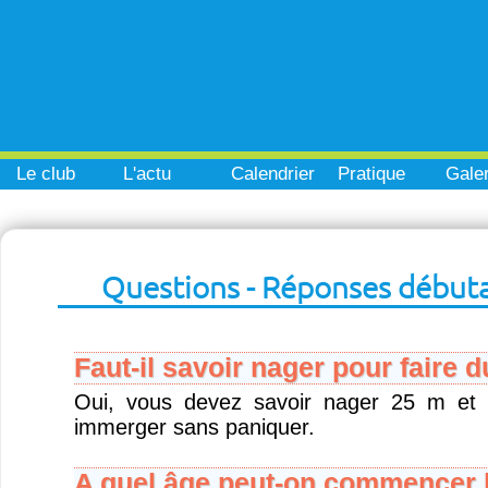
Le club
L'actu
Calendrier
Pratique
Galer
Questions - Réponses début
Faut-il savoir nager pour faire 
Oui, vous devez savoir nager 25 m et 
immerger sans paniquer.
A quel âge peut-on commencer l