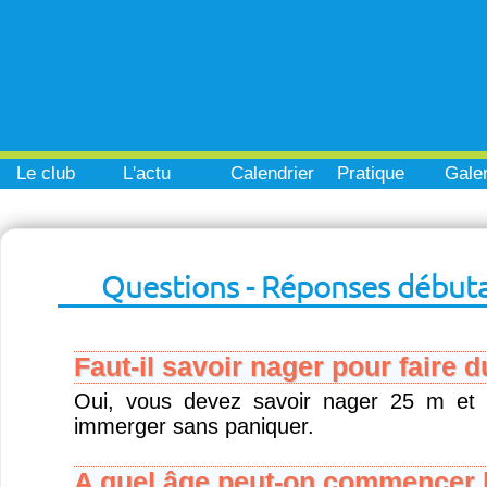
Le club
L'actu
Calendrier
Pratique
Galer
Questions - Réponses début
Faut-il savoir nager pour faire 
Oui, vous devez savoir nager 25 m et 
immerger sans paniquer.
A quel âge peut-on commencer l