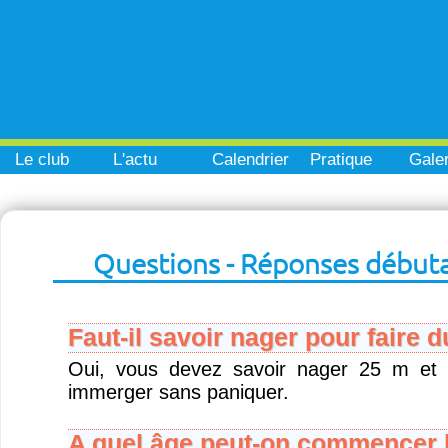
Le club
L'actu
Calendrier
Pratique
Galer
Questions - Réponses début
Faut-il savoir nager pour faire 
Oui, vous devez savoir nager 25 m et 
immerger sans paniquer.
A quel âge peut-on commencer l