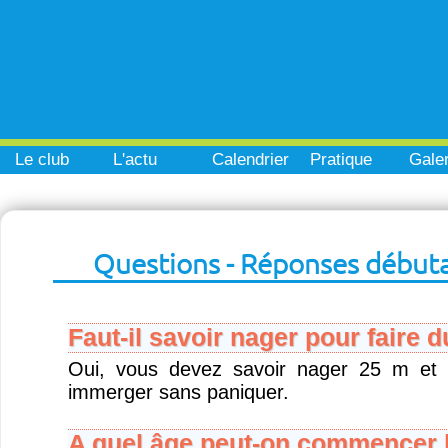
Le club
L'actu
Calendrier
Pratique
Galer
Questions - Réponses début
Faut-il savoir nager pour faire 
Oui, vous devez savoir nager 25 m et 
immerger sans paniquer.
A quel âge peut-on commencer l