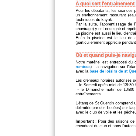
A quoi sert l'entrainement
Pour les débutants, les séances p
un environnement rassurant (eau
techniques du kayak..
Par la suite, l'apprentissage de
chavirage) y est enseigné et répét
La piscine est aussi le lieu d'entr
Enfin la piscine est le lieu de
(particulièrement apprécié pendant 
Où et quand puis-je navigu
Notre matériel est entreposé du c
remises
). La navigation sur l'ét
avec la
base de loisirs de st Que
Les créneaux horaires autorisés so
- le Samedi après-midi de 13h30 à
- le Dimanche matin de 10h00 à
entraînements.
L'étang de St Quentin comprend un
délimitée par des bouées) sur laqu
avec le club de voile et les pêche
Important :
Pour des raisons de s
encadrant du club et sans l'autoris