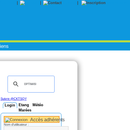
|
|
Contact
|
Inscription
iens
Suivre @CKTSQY
Etang
Météo
Login
Marées
Accès adhérents
Nom d'utilisateur :