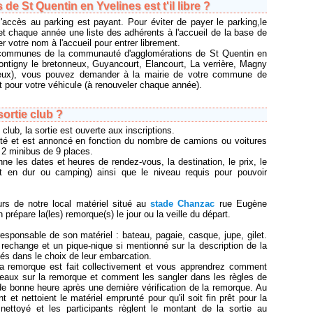
 de St Quentin en Yvelines est t'il libre ?
l'accès au parking est payant. Pour éviter de payer le parking,le
t chaque année une liste des adhérents à l'accueil de la base de
ner votre nom à l'accueil pour entrer librement.
 communes de la communauté d'agglomérations de St Quentin en
ontigny le bretonneux, Guyancourt, Elancourt, La verrière, Magny
neux), vous pouvez demander à la mairie de votre commune de
t pour votre véhicule (à renouveler chaque année).
ortie club ?
lub, la sortie est ouverte aux inscriptions.
mité et est annoncé en fonction du nombre de camions ou voitures
 2 minibus de 9 places.
nne les dates et heures de rendez-vous, la destination, le prix, le
t en dur ou camping) ainsi que le niveau requis pour pouvoir
ours de notre local matériel situé au
stade Chanzac
rue Eugène
 prépare la(les) remorque(s) le jour ou la veille du départ.
sponsable de son matériel : bateau, pagaie, casque, jupe, gilet.
rechange et un pique-nique si mentionné sur la description de la
lés dans le choix de leur embarcation.
a remorque est fait collectivement et vous apprendrez comment
eaux sur la remorque et comment les sangler dans les règles de
l de bonne heure après une dernière vérification de la remorque. Au
nt et nettoient le matériel emprunté pour qu'il soit fin prêt pour la
nettoyé et les participants règlent le montant de la sortie au