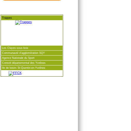
Trappes
Les Clayes-sous-bois
Communauté d'agglomération SQY
Agence Nationale du Sport
Conseil départemental des Yvelines
Ile de loisirs St-Quentin-en-Yvelines