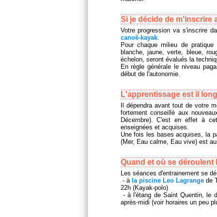
Si je décide de m'inscrire
Votre progression va s'inscrire d
canoë-kayak
.
Pour chaque milieu de pratique 
blanche, jaune, verte, bleue, ro
échelon, seront évalués la techniq
En règle générale le niveau paga
début de l'autonomie.
L'apprentissage est il long
Il dépendra avant tout de votre m
fortement conseillé aux nouveaux
Décembre). C'est en effet à ce
enseignées et acquises.
Une fois les bases acquises, la pa
(Mer, Eau calme, Eau vive) est au
Quand et où se déroulent 
Les séances d'entrainement se dér
- à
la piscine Leo Lagrange
de T
22h (Kayak-polo)
- à l'étang de Saint Quentin, le 
après-midi (voir horaires un peu pl