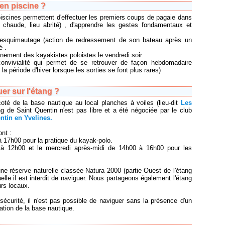
 en piscine ?
iscines permettent d'effectuer les premiers coups de pagaie dans
 chaude, lieu abrité) , d'apprendre les gestes fondamentaux et
 l'esquimautage (action de redressement de son bateau après un
é .
ainement des kayakistes poloistes le vendredi soir.
 convivialité qui permet de se retrouver de façon hebdomadaire
la période d'hiver lorsque les sorties se font plus rares)
er sur l'étang ?
oté de la base nautique au local planches à voiles (lieu-dit
Les
ang de Saint Quentin n'est pas libre et a été négociée par le club
ntin en Yvelines.
nt :
 17h00 pour la pratique du kayak-polo.
 12h00 et le mercredi après-midi de 14h00 à 16h00 pour les
e réserve naturelle classée Natura 2000 (partie Ouest de l'étang
elle il est interdit de naviguer. Nous partageons également l'étang
urs locaux.
écurité, il n'est pas possible de naviguer sans la présence d'un
ation de la base nautique.