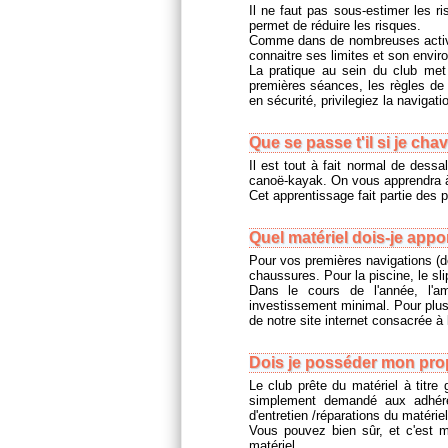
Il ne faut pas sous-estimer les r
permet de réduire les risques.
Comme dans de nombreuses activité
connaitre ses limites et son envir
La pratique au sein du club met 
premières séances, les règles de
en sécurité, privilegiez la navigat
Que se passe t'il si je chav
Il est tout à fait normal de dessa
canoë-kayak. On vous apprendra à 
Cet apprentissage fait partie des 
Quel matériel dois-je appo
Pour vos premières navigations (déb
chaussures. Pour la piscine, le sli
Dans le cours de l'année, l'a
investissement minimal. Pour plus
de notre site internet consacrée à
Dois je posséder mon prop
Le club prête du matériel à titre 
simplement demandé aux adhére
d'entretien /réparations du matériel
Vous pouvez bien sûr, et c'est mê
matériel.