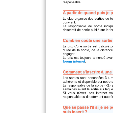
responsable.
A partir de quand puis je p
Le club organise des sorties de t
convient.
Le responsable de sortie indiq
descriptif de sortie publié sur le 
Combien coûte une sortie 
Le prix d'une sortie est calculé 
durée de la sortie, de la distanc
engager.
Le prix est toujours annoncé avant
forum internet
.
Comment s'inscrire à une 
Les sorties sont annoncées 3-4 m
adhérents et disponible sur notre si
Le responsable de la sortie (R1) 
semaines avant la sortie sur leque
Si vous n'avez pas internet v
responsable ou directement auprès d
Que se passe t'il si je ne 
suis inscrit ?