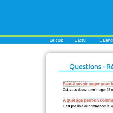
Le club
L'actu
Calendr
Questions - R
Faut-il savoir nager pour f
Oui, vous devez savoir nager 25 m
A quel âge peut-on commen
Il est possible de commencer le ka