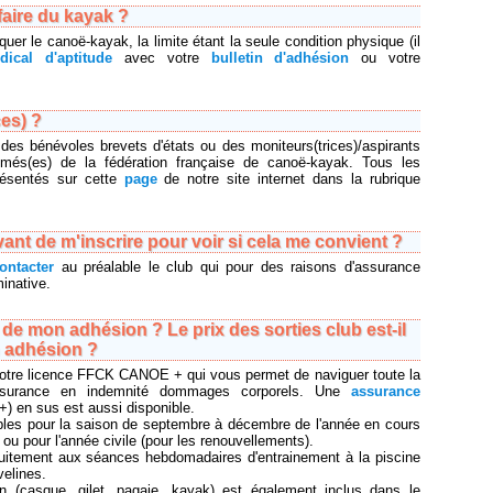
faire du kayak ?
iquer le canoë-kayak, la limite étant la seule condition physique (il
édical d'aptitude
avec votre
bulletin d'adhésion
ou votre
ces) ?
des bénévoles brevets d'états ou des moniteurs(trices)/aspirants
lômés(es) de la fédération française de canoë-kayak. Tous les
présentés sur cette
page
de notre site internet dans la rubrique
vant de m'inscrire pour voir si cela me convient ?
ontacter
au préalable le club qui pour des raisons d'assurance
inative.
e mon adhésion ? Le prix des sorties club est-il
n adhésion ?
tre licence FFCK CANOE + qui vous permet de naviguer toute la
assurance en indemnité dommages corporels. Une
assurance
+) en sus est aussi disponible.
bles pour la saison de septembre à décembre de l'année en cours
ou pour l'année civile (pour les renouvellements).
uitement aux séances hebdomadaires d'entrainement à la piscine
velines.
on (casque, gilet, pagaie, kayak) est également inclus dans le