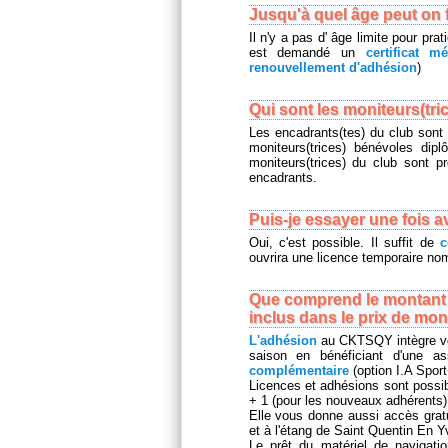
Jusqu'à quel âge peut on 
Il n'y a pas d' âge limite pour prat
est demandé un
certificat m
renouvellement d'adhésion
)
Qui sont les moniteurs(tri
Les encadrants(tes) du club sont 
moniteurs(trices) bénévoles dip
moniteurs(trices) du club sont 
encadrants.
Puis-je essayer une fois a
Oui, c'est possible. Il suffit de
c
ouvrira une licence temporaire nom
Que comprend le montant d
inclus dans le prix de mo
L'adhésion
au CKTSQY intègre vo
saison en bénéficiant d'une 
complémentaire
(option I.A Sport
Licences et adhésions sont possi
+ 1 (pour les nouveaux adhérents) 
Elle vous donne aussi accès grat
et à l'étang de Saint Quentin En Y
Le prêt du matériel de navigati