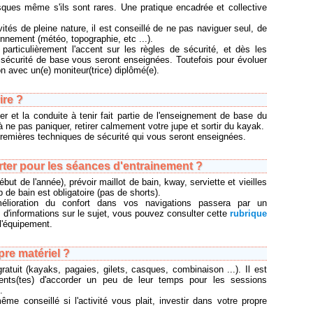
isques même s'ils sont rares. Une pratique encadrée et collective
s de pleine nature, il est conseillé de ne pas naviguer seul, de
onnement (météo, topographie, etc ...).
particulièrement l'accent sur les règles de sécurité, et dès les
 sécurité de base vous seront enseignées. Toutefois pour évoluer
ion avec un(e) moniteur(trice) diplômé(e).
ire ?
ler et la conduite à tenir fait partie de l'enseignement de base du
ne pas paniquer, retirer calmement votre jupe et sortir du kayak.
premières techniques de sécurité qui vous seront enseignées.
rter pour les séances d'entrainement ?
ut de l'année), prévoir maillot de bain, kway, serviette et vieilles
p de bain est obligatoire (pas de shorts).
mélioration du confort dans vos navigations passera par un
 d'informations sur le sujet, vous pouvez consulter cette
rubrique
 l'équipement.
re matériel ?
gratuit (kayaks, pagaies, gilets, casques, combinaison ...). Il est
nts(tes) d'accorder un peu de leur temps pour les sessions
.
me conseillé si l'activité vous plait, investir dans votre propre