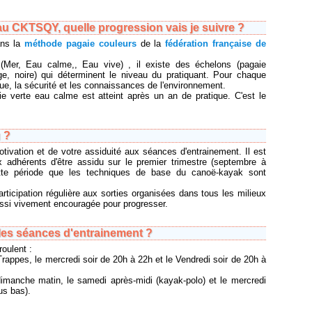
 au CKTSQY, quelle progression vais je suivre ?
ans la
méthode pagaie couleurs
de la
fédération française de
(Mer, Eau calme,, Eau vive) , il existe des échelons (pagaie
uge, noire) qui déterminent le niveau du pratiquant. Pour chaque
ue, la sécurité et les connaissances de l'environnement.
ie verte eau calme est atteint après un an de pratique. C'est le
 ?
otivation et de votre assiduité aux séances d'entrainement. Il est
 adhérents d'être assidu sur le premier trimestre (septembre à
tte période que les techniques de base du canoë-kayak sont
rticipation régulière aux sorties organisées dans tous les milieux
ssi vivement encouragée pour progresser.
les séances d'entrainement ?
oulent :
rappes, le mercredi soir de 20h à 22h et le Vendredi soir de 20h à
dimanche matin, le samedi après-midi (kayak-polo) et le mercredi
us bas).