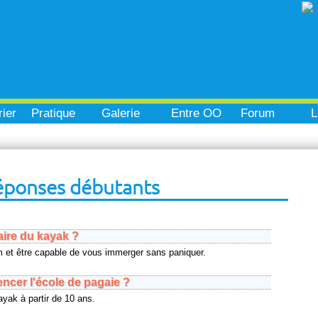
ier
Pratique
Galerie
Entre OO
Forum
L
éponses débutants
aire du kayak ?
 et être capable de vous immerger sans paniquer.
cer l'école de pagaie ?
yak à partir de 10 ans.