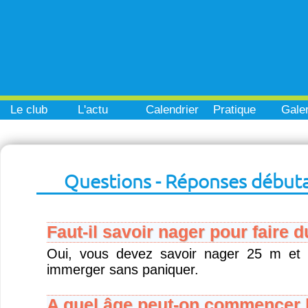
Le club
L'actu
Calendrier
Pratique
Galer
Questions - Réponses début
Faut-il savoir nager pour faire 
Oui, vous devez savoir nager 25 m et 
immerger sans paniquer.
A quel âge peut-on commencer l