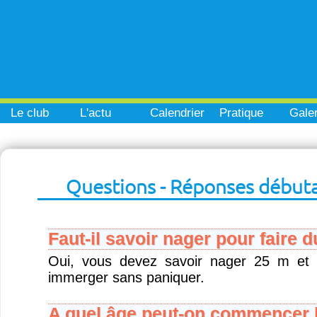
Le club
L'actu
Calendrier
Pratique
Galer
Questions - Réponses début
Faut-il savoir nager pour faire 
Oui, vous devez savoir nager 25 m et 
immerger sans paniquer.
A quel âge peut-on commencer l