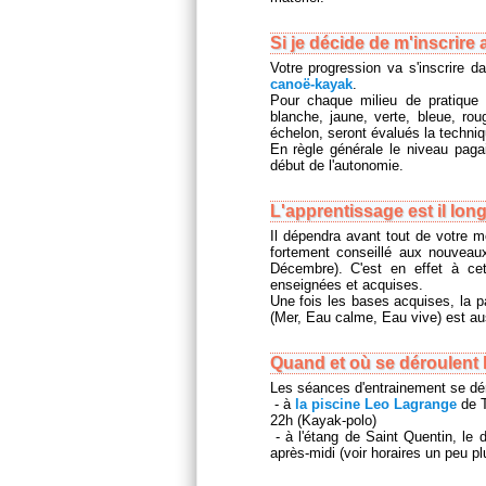
Si je décide de m'inscrire
Votre progression va s'inscrire d
canoë-kayak
.
Pour chaque milieu de pratique 
blanche, jaune, verte, bleue, ro
échelon, seront évalués la techniq
En règle générale le niveau paga
début de l'autonomie.
L'apprentissage est il long
Il dépendra avant tout de votre m
fortement conseillé aux nouveaux
Décembre). C'est en effet à ce
enseignées et acquises.
Une fois les bases acquises, la pa
(Mer, Eau calme, Eau vive) est au
Quand et où se déroulent 
Les séances d'entrainement se dér
- à
la piscine Leo Lagrange
de T
22h (Kayak-polo)
- à l'étang de Saint Quentin, le 
après-midi (voir horaires un peu pl