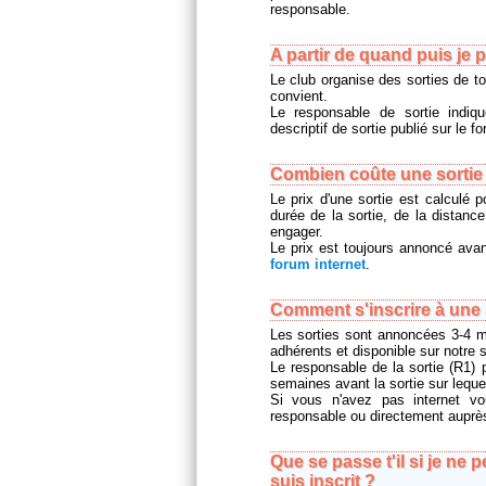
responsable.
A partir de quand puis je p
Le club organise des sorties de t
convient.
Le responsable de sortie indiq
descriptif de sortie publié sur le 
Combien coûte une sortie 
Le prix d'une sortie est calculé 
durée de la sortie, de la distanc
engager.
Le prix est toujours annoncé avant
forum internet
.
Comment s'inscrire à une 
Les sorties sont annoncées 3-4 m
adhérents et disponible sur notre si
Le responsable de la sortie (R1) 
semaines avant la sortie sur leque
Si vous n'avez pas internet v
responsable ou directement auprès d
Que se passe t'il si je ne 
suis inscrit ?