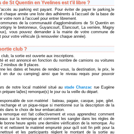
 de St Quentin en Yvelines est t'il libre ?
l'accès au parking est payant. Pour éviter de payer le parking,le
t chaque année une liste des adhérents à l'accueil de la base de
ner votre nom à l'accueil pour entrer librement.
 communes de la communauté d'agglomérations de St Quentin en
ontigny le bretonneux, Guyancourt, Elancourt, La verrière, Magny
neux), vous pouvez demander à la mairie de votre commune de
t pour votre véhicule (à renouveler chaque année).
ortie club ?
lub, la sortie est ouverte aux inscriptions.
mité et est annoncé en fonction du nombre de camions ou voitures
 2 minibus de 9 places.
nne les dates et heures de rendez-vous, la destination, le prix, le
t en dur ou camping) ainsi que le niveau requis pour pouvoir
ours de notre local matériel situé au
stade Chanzac
rue Eugène
 prépare la(les) remorque(s) le jour ou la veille du départ.
sponsable de son matériel : bateau, pagaie, casque, jupe, gilet.
rechange et un pique-nique si mentionné sur la description de la
lés dans le choix de leur embarcation.
a remorque est fait collectivement et vous apprendrez comment
eaux sur la remorque et comment les sangler dans les règles de
l de bonne heure après une dernière vérification de la remorque. Au
nt et nettoient le matériel emprunté pour qu'il soit fin prêt pour la
nettoyé et les participants règlent le montant de la sortie au