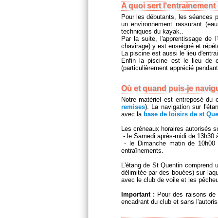
A quoi sert l'entrainement
Pour les débutants, les séances p
un environnement rassurant (eau
techniques du kayak..
Par la suite, l'apprentissage de
chavirage) y est enseigné et répét
La piscine est aussi le lieu d'entr
Enfin la piscine est le lieu de
(particulièrement apprécié pendant 
Où et quand puis-je navigu
Notre matériel est entreposé du c
remises
). La navigation sur l'ét
avec la
base de loisirs de st Que
Les créneaux horaires autorisés so
- le Samedi après-midi de 13h30 à
- le Dimanche matin de 10h00 à
entraînements.
L'étang de St Quentin comprend un
délimitée par des bouées) sur laqu
avec le club de voile et les pêche
Important :
Pour des raisons de s
encadrant du club et sans l'autoris