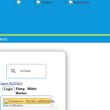
|
|
Contact
|
Inscription
iens
Suivre @CKTSQY
Etang
Météo
Login
Marées
Accès adhérents
Nom d'utilisateur :