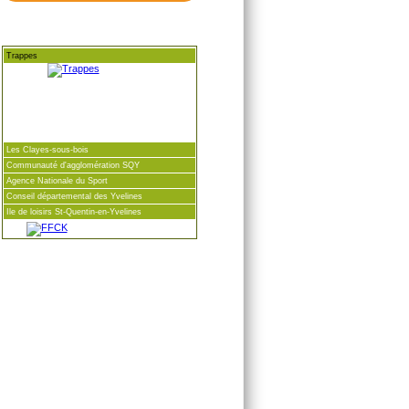
Trappes
Les Clayes-sous-bois
Communauté d'agglomération SQY
Agence Nationale du Sport
Conseil départemental des Yvelines
Ile de loisirs St-Quentin-en-Yvelines