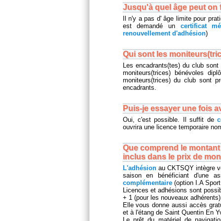
Jusqu'à quel âge peut on 
Il n'y a pas d' âge limite pour prat
est demandé un
certificat m
renouvellement d'adhésion
)
Qui sont les moniteurs(tri
Les encadrants(tes) du club sont 
moniteurs(trices) bénévoles dip
moniteurs(trices) du club sont 
encadrants.
Puis-je essayer une fois a
Oui, c'est possible. Il suffit de
c
ouvrira une licence temporaire nom
Que comprend le montant d
inclus dans le prix de mo
L'adhésion
au CKTSQY intègre vo
saison en bénéficiant d'une 
complémentaire
(option I.A Sport
Licences et adhésions sont possi
+ 1 (pour les nouveaux adhérents) 
Elle vous donne aussi accès grat
et à l'étang de Saint Quentin En Y
Le prêt du matériel de navigati