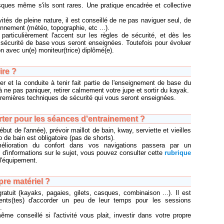
isques même s'ils sont rares. Une pratique encadrée et collective
s de pleine nature, il est conseillé de ne pas naviguer seul, de
onnement (météo, topographie, etc ...).
particulièrement l'accent sur les règles de sécurité, et dès les
 sécurité de base vous seront enseignées. Toutefois pour évoluer
ion avec un(e) moniteur(trice) diplômé(e).
ire ?
ler et la conduite à tenir fait partie de l'enseignement de base du
ne pas paniquer, retirer calmement votre jupe et sortir du kayak.
premières techniques de sécurité qui vous seront enseignées.
rter pour les séances d'entrainement ?
ut de l'année), prévoir maillot de bain, kway, serviette et vieilles
p de bain est obligatoire (pas de shorts).
mélioration du confort dans vos navigations passera par un
 d'informations sur le sujet, vous pouvez consulter cette
rubrique
 l'équipement.
re matériel ?
gratuit (kayaks, pagaies, gilets, casques, combinaison ...). Il est
nts(tes) d'accorder un peu de leur temps pour les sessions
.
me conseillé si l'activité vous plait, investir dans votre propre