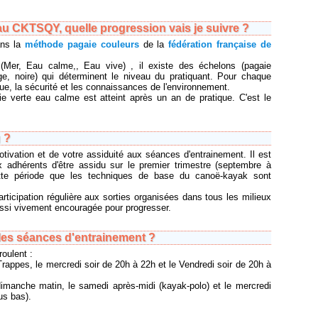
 au CKTSQY, quelle progression vais je suivre ?
ans la
méthode pagaie couleurs
de la
fédération française de
(Mer, Eau calme,, Eau vive) , il existe des échelons (pagaie
uge, noire) qui déterminent le niveau du pratiquant. Pour chaque
ue, la sécurité et les connaissances de l'environnement.
ie verte eau calme est atteint après un an de pratique. C'est le
 ?
otivation et de votre assiduité aux séances d'entrainement. Il est
 adhérents d'être assidu sur le premier trimestre (septembre à
tte période que les techniques de base du canoë-kayak sont
rticipation régulière aux sorties organisées dans tous les milieux
ssi vivement encouragée pour progresser.
les séances d'entrainement ?
oulent :
rappes, le mercredi soir de 20h à 22h et le Vendredi soir de 20h à
dimanche matin, le samedi après-midi (kayak-polo) et le mercredi
us bas).