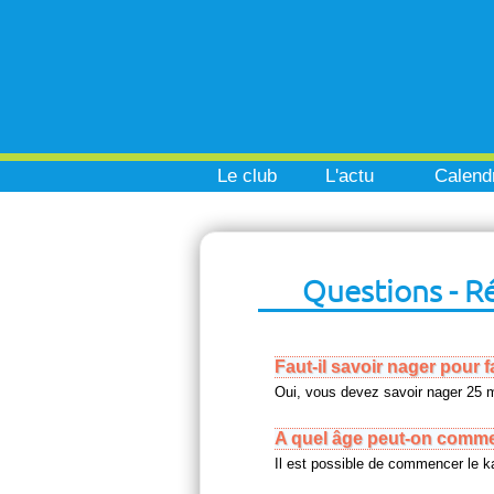
Le club
L'actu
Calendr
Questions - R
Faut-il savoir nager pour f
Oui, vous devez savoir nager 25 m
A quel âge peut-on commen
Il est possible de commencer le ka