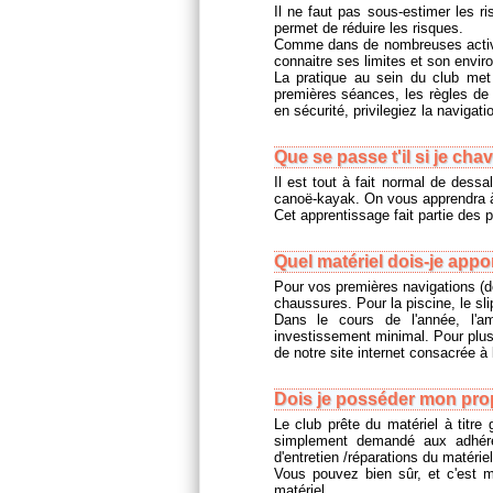
Il ne faut pas sous-estimer les r
permet de réduire les risques.
Comme dans de nombreuses activité
connaitre ses limites et son envir
La pratique au sein du club met 
premières séances, les règles de
en sécurité, privilegiez la navigat
Que se passe t'il si je chav
Il est tout à fait normal de dessa
canoë-kayak. On vous apprendra à 
Cet apprentissage fait partie des 
Quel matériel dois-je appo
Pour vos premières navigations (déb
chaussures. Pour la piscine, le sli
Dans le cours de l'année, l'a
investissement minimal. Pour plus
de notre site internet consacrée à
Dois je posséder mon prop
Le club prête du matériel à titre 
simplement demandé aux adhére
d'entretien /réparations du matériel
Vous pouvez bien sûr, et c'est mê
matériel.