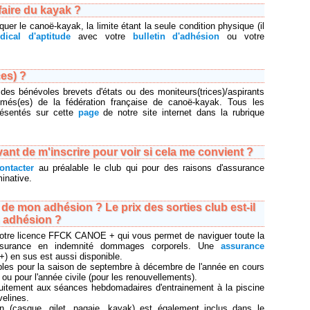
faire du kayak ?
iquer le canoë-kayak, la limite étant la seule condition physique (il
édical d'aptitude
avec votre
bulletin d'adhésion
ou votre
ces) ?
des bénévoles brevets d'états ou des moniteurs(trices)/aspirants
lômés(es) de la fédération française de canoë-kayak. Tous les
présentés sur cette
page
de notre site internet dans la rubrique
vant de m'inscrire pour voir si cela me convient ?
ontacter
au préalable le club qui pour des raisons d'assurance
inative.
e mon adhésion ? Le prix des sorties club est-il
n adhésion ?
tre licence FFCK CANOE + qui vous permet de naviguer toute la
assurance en indemnité dommages corporels. Une
assurance
+) en sus est aussi disponible.
bles pour la saison de septembre à décembre de l'année en cours
ou pour l'année civile (pour les renouvellements).
uitement aux séances hebdomadaires d'entrainement à la piscine
velines.
on (casque, gilet, pagaie, kayak) est également inclus dans le