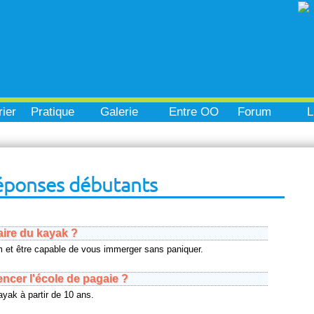
ier
Pratique
Galerie
Entre OO
Forum
L
éponses débutants
aire du kayak ?
 et être capable de vous immerger sans paniquer.
cer l'école de pagaie ?
yak à partir de 10 ans.