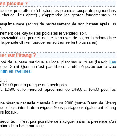
 en piscine ?
iscines permettent d'effectuer les premiers coups de pagaie dans
 chaude, lieu abrité) , d'apprendre les gestes fondamentaux et
 l'esquimautage (action de redressement de son bateau après un
é .
ainement des kayakistes poloistes le vendredi soir.
 convivialité qui permet de se retrouver de façon hebdomadaire
la période d'hiver lorsque les sorties se font plus rares)
er sur l'étang ?
oté de la base nautique au local planches à voiles (lieu-dit
Les
ang de Saint Quentin n'est pas libre et a été négociée par le club
ntin en Yvelines.
nt :
 17h00 pour la pratique du kayak-polo.
 12h00 et le mercredi après-midi de 14h00 à 16h00 pour les
e réserve naturelle classée Natura 2000 (partie Ouest de l'étang
elle il est interdit de naviguer. Nous partageons également l'étang
urs locaux.
écurité, il n'est pas possible de naviguer sans la présence d'un
ation de la base nautique.