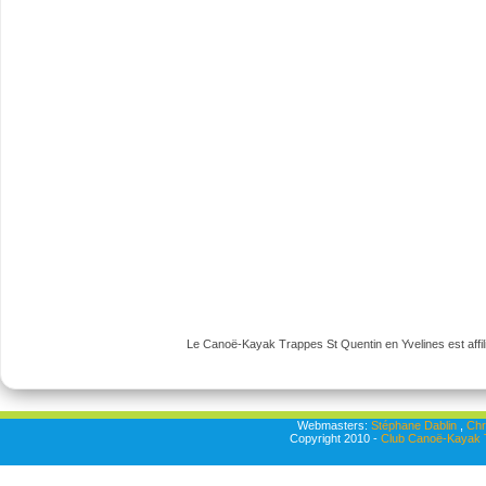
Le Canoë-Kayak Trappes St Quentin en Yvelines est affili
Webmasters:
Stéphane Dablin
,
Chr
Copyright 2010 -
Club Canoë-Kayak T