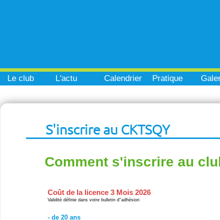
Le club
L'actu
Calendrier
Pratique
Galer
S'inscrire au CKTSQY
Comment s'inscrire au clu
Coût de la licence 3 Mois 2026
Validité définie dans votre bulletin d''adhésion
- de 20 ans