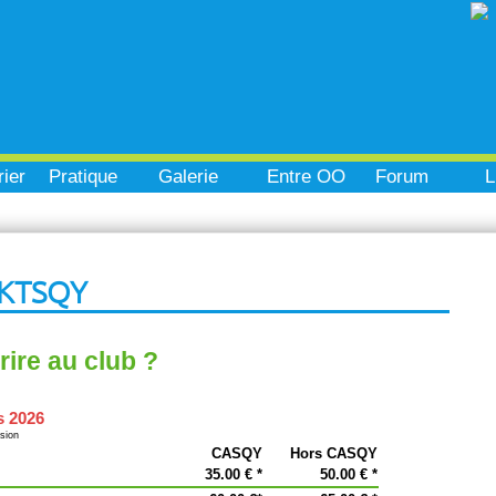
ier
Pratique
Galerie
Entre OO
Forum
L
 CKTSQY
ire au club ?
s 2026
ésion
CASQY
Hors CASQY
35.00 € *
50.00 € *