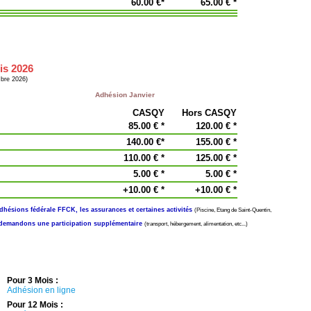
60.00 €*
65.00 € *
is 2026
mbre 2026)
Adhésion Janvier
CASQY
Hors CASQY
85.00 € *
120.00 € *
140.00 €*
155.00 € *
110.00 € *
125.00 € *
5.00 € *
5.00 € *
+10.00 € *
+10.00 € *
l'adhésions fédérale FFCK, les assurances et certaines activités
(Piscine, Etang de Saint-Quentin,
s demandons une participation supplémentaire
(transport, hébergement, alimentation, etc...)
Pour 3 Mois :
Adhésion en ligne
Pour 12 Mois :