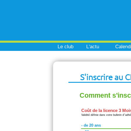
Le club
L'actu
Calendr
S'inscrire au
Comment s'inscr
Coût de la licence 3 Moi
Validité définie dans votre bulletin d''adh
- de 20 ans