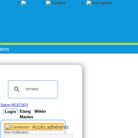
|
|
Contact
|
Inscription
iens
Suivre @CKTSQY
Etang
Météo
Login
Marées
Accès adhérents
Nom d'utilisateur :