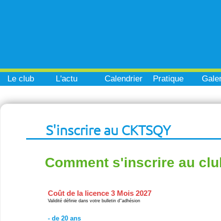
Le club
L'actu
Calendrier
Pratique
Galer
S'inscrire au CKTSQY
Comment s'inscrire au clu
Coût de la licence 3 Mois 2027
Validité définie dans votre bulletin d''adhésion
- de 20 ans