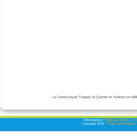
Le Canoë-Kayak Trappes St Quentin en Yvelines est affili
Webmasters:
Stéphane Dablin
,
Chr
Copyright 2010 -
Club Canoë-Kayak T