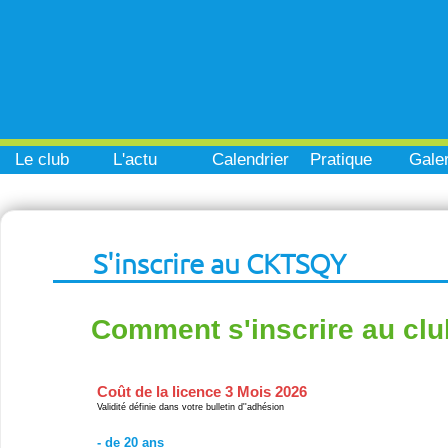
Le club
L'actu
Calendrier
Pratique
Galer
S'inscrire au CKTSQY
Comment s'inscrire au clu
Coût de la licence 3 Mois 2026
Validité définie dans votre bulletin d''adhésion
- de 20 ans