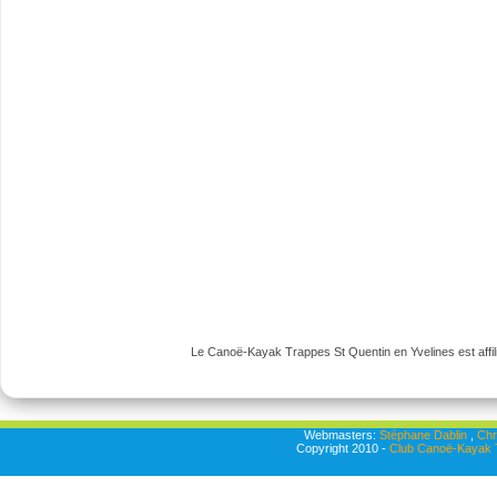
Le Canoë-Kayak Trappes St Quentin en Yvelines est affili
Webmasters:
Stéphane Dablin
,
Chr
Copyright 2010 -
Club Canoë-Kayak T