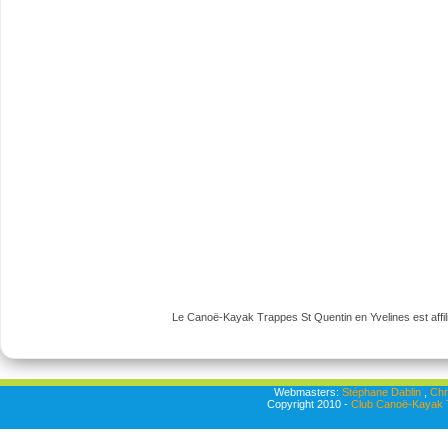
Le Canoë-Kayak Trappes St Quentin en Yvelines est affili
Webmasters:
Stéphane Dablin
,
Chr
Copyright 2010 -
Club Canoë-Kayak T