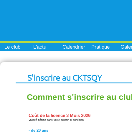
Le club
L'actu
Calendrier
Pratique
Galer
S'inscrire au CKTSQY
Comment s'inscrire au clu
Coût de la licence 3 Mois 2026
Validité définie dans votre bulletin d''adhésion
- de 20 ans